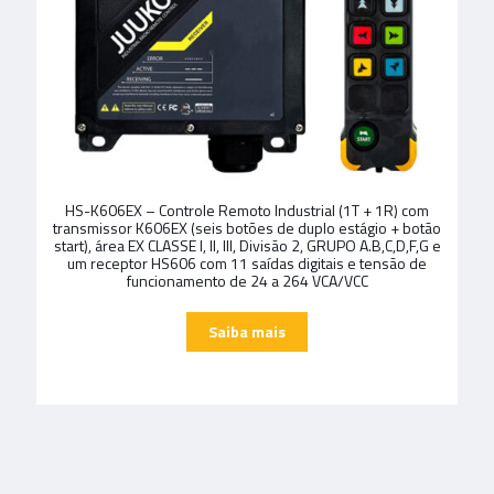
HS-K606EX – Controle Remoto Industrial (1T + 1R) com
transmissor K606EX (seis botões de duplo estágio + botão
start), área EX CLASSE I, II, III, Divisão 2, GRUPO A.B,C,D,F,G e
um receptor HS606 com 11 saídas digitais e tensão de
funcionamento de 24 a 264 VCA/VCC