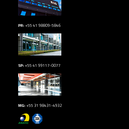
PR:
+55 41 98809-5846
SP:
+55 41 99117-0077
MG:
+55 31 98431-4932