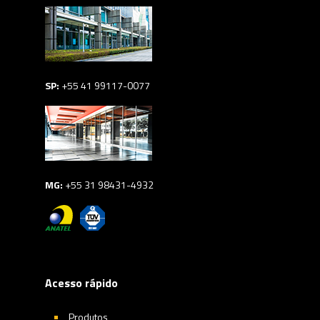
SP:
+55 41 99117-0077
MG:
+55 31 98431-4932
Acesso rápido
Produtos