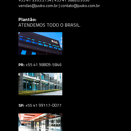
vendas@juuko.com.br | contato@juuko.com.br
Plantão:
ATENDEMOS TODO O BRASIL.
PR:
+55 41 98809-5846
SP:
+55 41 99117-0077