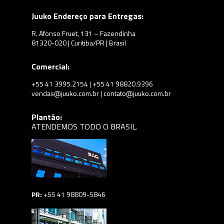
Juuko Endereço para Entregas:
R. Afonso Fruet, 131 – Fazendinha
81320-020 | Curitiba/PR | Brasil
Comercial:
+55 41 3995.2154 | +55 41 98820.9396
vendas@juuko.com.br | contato@juuko.com.br
Plantão:
ATENDEMOS TODO O BRASIL.
PR:
+55 41 98809-5846