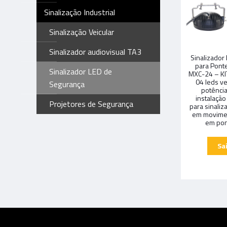
Sinalização Industrial
Sinalização Veicular
Sinalizador audiovisual TA3
Sinalizador
para Pont
Sinalizador LED de
MXC-24 – KI
04 leds v
Segurança
potência
instalação
Projetores de Segurança
para sinali
em movimen
em pon