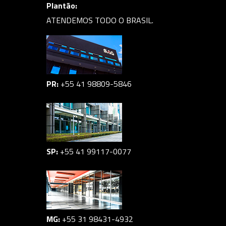
Plantão:
ATENDEMOS TODO O BRASIL.
PR:
+55 41 98809-5846
SP:
+55 41 99117-0077
MG:
+55 31 98431-4932