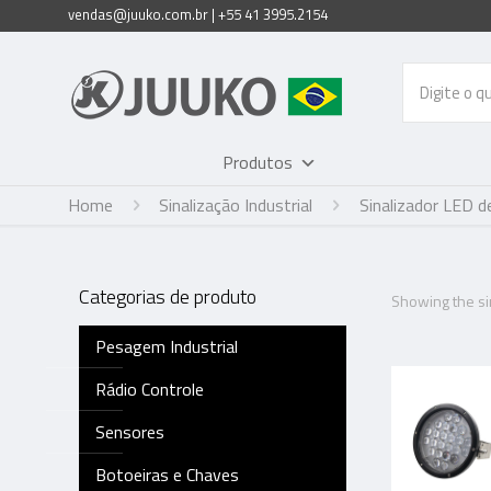
vendas@juuko.com.br | +55 41 3995.2154
Produtos
Home
Sinalização Industrial
Sinalizador LED d
Categorias de produto
Showing the sin
Pesagem Industrial
Rádio Controle
Sensores
Botoeiras e Chaves