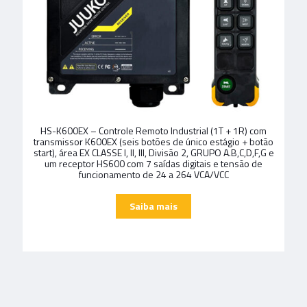
HS-K600EX – Controle Remoto Industrial (1T + 1R) com
transmissor K600EX (seis botões de único estágio + botão
start), área EX CLASSE I, II, III, Divisão 2, GRUPO A.B,C,D,F,G e
um receptor HS600 com 7 saídas digitais e tensão de
funcionamento de 24 a 264 VCA/VCC