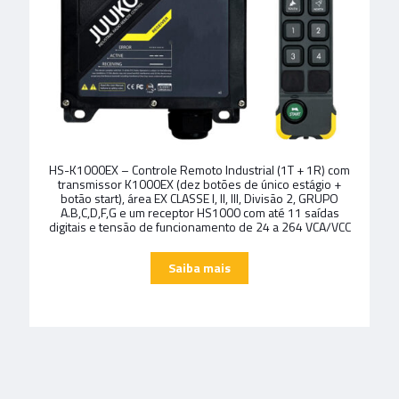
HS-K1000EX – Controle Remoto Industrial (1T + 1R) com
transmissor K1000EX (dez botões de único estágio +
botão start), área EX CLASSE I, II, III, Divisão 2, GRUPO
A.B,C,D,F,G e um receptor HS1000 com até 11 saídas
digitais e tensão de funcionamento de 24 a 264 VCA/VCC