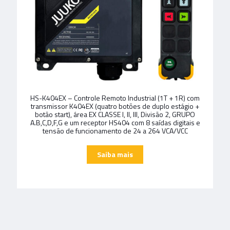
HS-K404EX – Controle Remoto Industrial (1T + 1R) com
transmissor K404EX (quatro botões de duplo estágio +
botão start), área EX CLASSE I, II, III, Divisão 2, GRUPO
A.B,C,D,F,G e um receptor HS404 com 8 saídas digitais e
tensão de funcionamento de 24 a 264 VCA/VCC