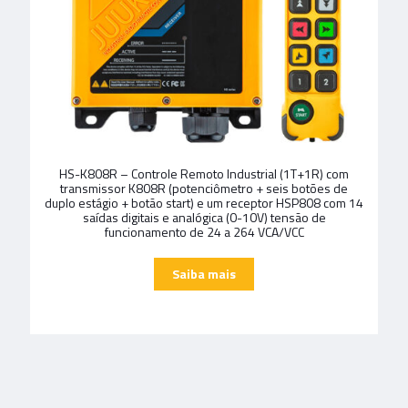
HS-K808R – Controle Remoto Industrial (1T+1R) com
transmissor K808R (potenciômetro + seis botões de
duplo estágio + botão start) e um receptor HSP808 com 14
saídas digitais e analógica (0-10V) tensão de
funcionamento de 24 a 264 VCA/VCC