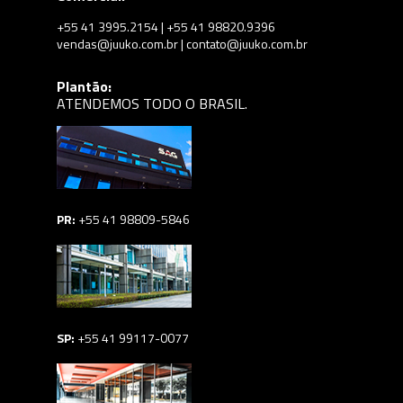
+55 41 3995.2154 | +55 41 98820.9396
vendas@juuko.com.br | contato@juuko.com.br
Plantão:
ATENDEMOS TODO O BRASIL.
PR:
+55 41 98809-5846
SP:
+55 41 99117-0077