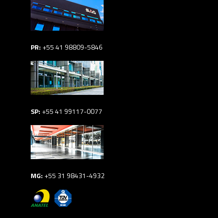
PR:
+55 41 98809-5846
SP:
+55 41 99117-0077
MG:
+55 31 98431-4932