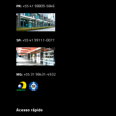
PR:
+55 41 98809-5846
SP:
+55 41 99117-0077
MG:
+55 31 98431-4932
Acesso rápido