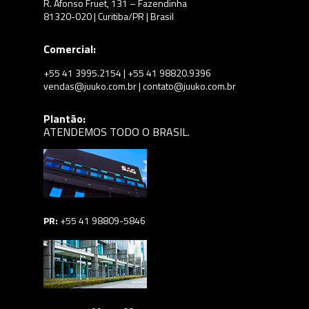
R. Afonso Fruet, 131 – Fazendinha
81320-020 | Curitiba/PR | Brasil
Comercial:
+55 41 3995.2154 | +55 41 98820.9396
vendas@juuko.com.br | contato@juuko.com.br
Plantão:
ATENDEMOS TODO O BRASIL.
PR:
+55 41 98809-5846