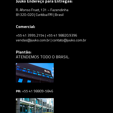
Juuko Endereço para Entregas:
R. Afonso Fruet, 131 – Fazendinha
81320-020 | Curitiba/PR | Brasil
Comercial:
+55 41 3995.2154 | +55 41 98820.9396
vendas@juuko.com.br | contato@juuko.com.br
Plantão:
ATENDEMOS TODO O BRASIL.
PR:
+55 41 98809-5846