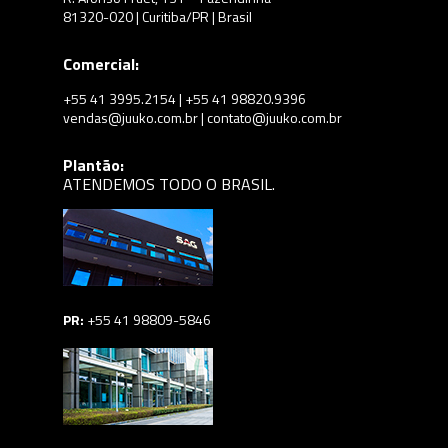
81320-020 | Curitiba/PR | Brasil
Comercial:
+55 41 3995.2154 | +55 41 98820.9396
vendas@juuko.com.br | contato@juuko.com.br
Plantão:
ATENDEMOS TODO O BRASIL.
PR:
+55 41 98809-5846