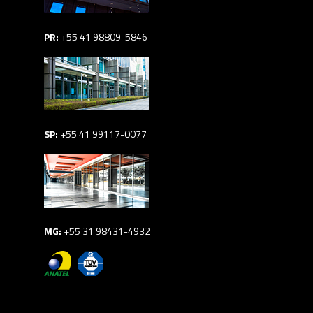
PR:
+55 41 98809-5846
SP:
+55 41 99117-0077
MG:
+55 31 98431-4932