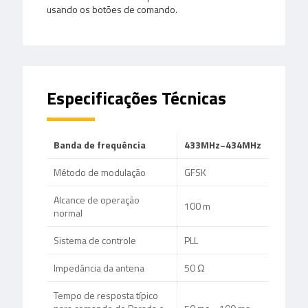
usando os botões de comando.
Especificações
Técnicas
Banda de frequência
433MHz~434MHz
Método de modulação
GFSK
Alcance de operação
100 m
normal
Sistema de controle
PLL
Impedância da antena
50 Ω
Tempo de resposta típico