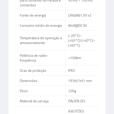
para comando de Parada e
50 ms ~ 100 ms
comandos
Fonte de energia
LR6(AA)1,5V x2
Consumo médio de energia
8mA@DC3V
(-20°C)~
Temperatura de operação e
(+55°C)/(-40°C)~
armazenamento
(+65°C)
Potência de radio-
<10dbm
frequência
Grau de proteção
IP65
Dimensões
193x57x51 mm
Peso
226g
Material da carcaça
PA(30% GF)
8 BOTÕES