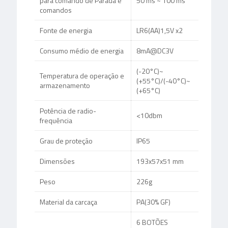
para comando de Parada e
50 ms ~ 100 ms
comandos
Fonte de energia
LR6(AA)1,5V x2
Consumo médio de energia
8mA@DC3V
(-20°C)~
Temperatura de operação e
(+55°C)/(-40°C)~
armazenamento
(+65°C)
Potência de radio-
<10dbm
frequência
Grau de proteção
IP65
Dimensões
193x57x51 mm
Peso
226g
Material da carcaça
PA(30% GF)
6 BOTÕES