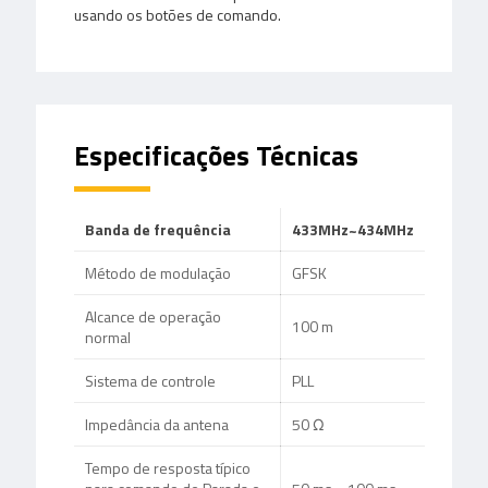
usando os botões de comando.
Especificações
Técnicas
Banda de frequência
433MHz~434MHz
Método de modulação
GFSK
Alcance de operação
100 m
normal
Sistema de controle
PLL
Impedância da antena
50 Ω
Tempo de resposta típico