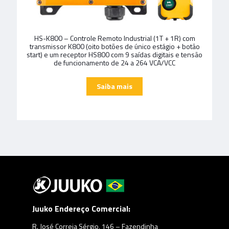
HS-K800 – Controle Remoto Industrial (1T + 1R) com
transmissor K800 (oito botões de único estágio + botão
start) e um receptor HS800 com 9 saídas digitais e tensão
de funcionamento de 24 a 264 VCA/VCC
Juuko Endereço Comercial:
R. José Correia Sérgio, 146 – Fazendinha