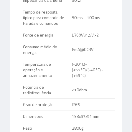
Impedância da antena
50 Ω
Tempo de resposta
típico para comando de
50 ms ~ 100 ms
Parada e comandos
Fonte de energia
LR6(AA)1,5V x2
Consumo médio de
8mA@DC3V
energia
Temperatura de
(-20°C)~
operação e
(+55°C)/(-40°C)~
armazenamento
(+65°C)
Potência de
<10dbm
radiofrequência
Grau de proteção
IP65
Dimensões
193x57x51 mm
Peso
2800g