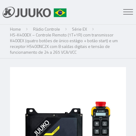
Home
Rádio Controle
Série EX
HS-K400EX – Controle Remoto (1T+1R) com transmissor
K400EX (quatro botões de único estágio + botão start) e um
receptor HS400NC2X com 8 saídas digitais e tensão de
funcionamento de 24 a 265 VCA/VCC