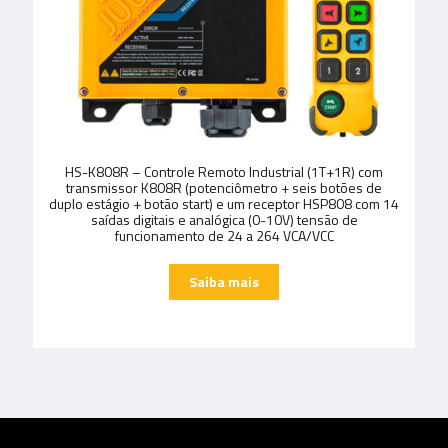
HS-K808R – Controle Remoto Industrial (1T+1R) com
transmissor K808R (potenciômetro + seis botões de
duplo estágio + botão start) e um receptor HSP808 com 14
saídas digitais e analógica (0-10V) tensão de
funcionamento de 24 a 264 VCA/VCC