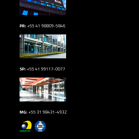
PR:
+55 41 98809-5846
SP:
+55 41 99117-0077
MG:
+55 31 98431-4932