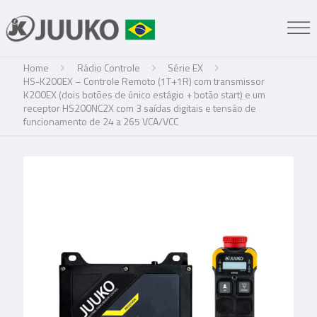
Home
Rádio Controle
Série EX
HS-K200EX – Controle Remoto (1T+1R) com transmissor
K200EX (dois botões de único estágio + botão start) e um
receptor HS200NC2X com 3 saídas digitais e tensão de
funcionamento de 24 a 265 VCA/VCC