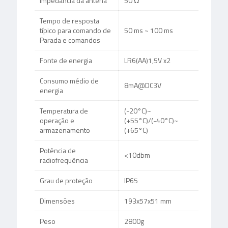
Impedância da antena
50 Ω
Tempo de resposta
típico para comando de
50 ms ~ 100 ms
Parada e comandos
Fonte de energia
LR6(AA)1,5V x2
Consumo médio de
8mA@DC3V
energia
Temperatura de
(-20°C)~
operação e
(+55°C)/(-40°C)~
armazenamento
(+65°C)
Potência de
<10dbm
radiofrequência
Grau de proteção
IP65
Dimensões
193x57x51 mm
Peso
2800g