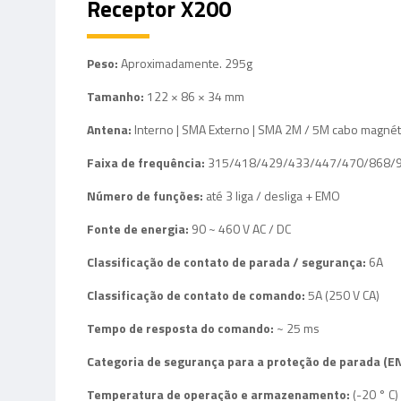
Receptor X200
Peso:
Aproximadamente. 295g
Tamanho:
122 × 86 × 34 mm
Antena:
Interno | SMA Externo | SMA 2M / 5M cabo magnét
Faixa de frequência:
315/418/429/433/447/470/868/91
Número de funções:
até 3 liga / desliga + EMO
Fonte de energia:
90 ~ 460 V AC / DC
Classificação de contato de parada / segurança:
6A
Classificação de contato de comando:
5A (250 V CA)
Tempo de resposta do comando:
~ 25 ms
Categoria de segurança para a proteção de parada (E
Temperatura de operação e armazenamento:
(-20 ° C)