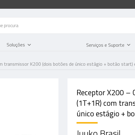
Soluções
Serviços e Suporte
 transmissor K200 (dois botões de único estágio + botão start) e
Receptor X200 – C
(1T+1R) com trans
único estágio + bo
Juuko Brasil