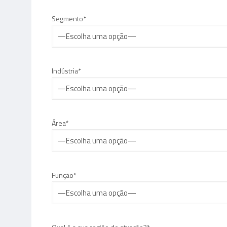
Segmento*
Indústria*
Área*
Função*