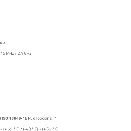
ico
5 MHz / 2,4 GHz
N ISO 13849-1):
PL d (opcional) *
 ~ (+ 55 ° C) / (-40 ° C) ~ (+ 65 ° C)