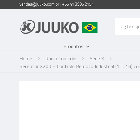
vendas@juuko.com.br | +55 41 3995.2154
Produtos
Home
Rádio Controle
Série X
Receptor X200 – Controle Remoto Industrial (1T+1R) com