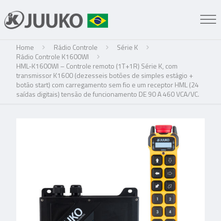
Home
Rádio Controle
Série K
Rádio Controle K1600WI
HML-K1600WI – Controle remoto (1T+1R) Série K, com
transmissor K1600 (dezesseis botões de simples estágio +
botão start) com carregamento sem fio e um receptor HML (24
saídas digitais) tensão de funcionamento DE 90 A 460 VCA/VC.