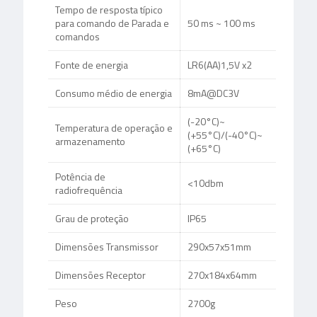
Tempo de resposta típico
para comando de Parada e
50 ms ~ 100 ms
comandos
Fonte de energia
LR6(AA)1,5V x2
Consumo médio de energia
8mA@DC3V
(-20°C)~
Temperatura de operação e
(+55°C)/(-40°C)~
armazenamento
(+65°C)
Potência de
<10dbm
radiofrequência
Grau de proteção
IP65
Dimensões Transmissor
290x57x51mm
Dimensões Receptor
270x184x64mm
Peso
2700g