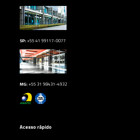
SP:
+55 41 99117-0077
MG:
+55 31 98431-4932
Acesso rápido