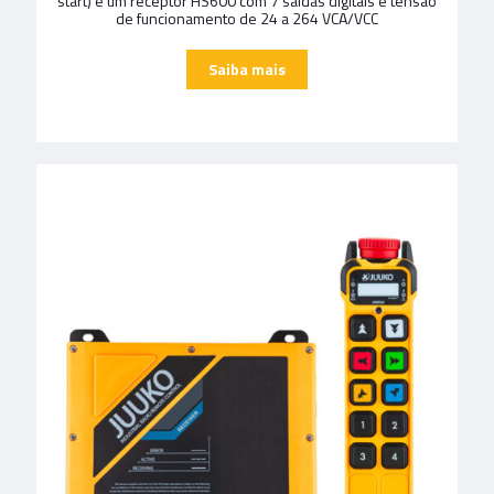
start) e um receptor HS600 com 7 saídas digitais e tensão
de funcionamento de 24 a 264 VCA/VCC