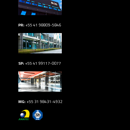
PR:
+55 41 98809-5846
SP:
+55 41 99117-0077
MG:
+55 31 98431-4932