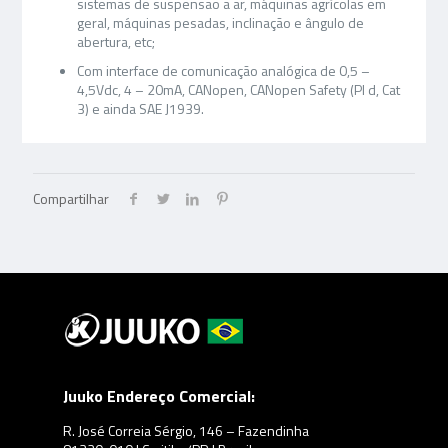
sistemas de suspensão a ar, máquinas agrícolas em
geral, máquinas pesadas, inclinação e ângulo de
abertura, etc;
Com interface de comunicação analógica de 0,5 –
4,5Vdc, 4 – 20mA, CANopen, CANopen Safety (Pl d, Cat
3) e ainda SAE J1939.
Compartilhar
Juuko Endereço Comercial:
R. José Correia Sérgio, 146 – Fazendinha