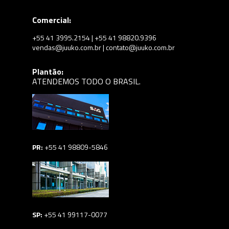
Comercial:
+55 41 3995.2154 | +55 41 98820.9396
vendas@juuko.com.br | contato@juuko.com.br
Plantão:
ATENDEMOS TODO O BRASIL.
PR:
+55 41 98809-5846
SP:
+55 41 99117-0077