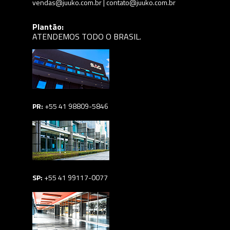
vendas@juuko.com.br | contato@juuko.com.br
Plantão:
ATENDEMOS TODO O BRASIL.
PR:
+55 41 98809-5846
SP:
+55 41 99117-0077