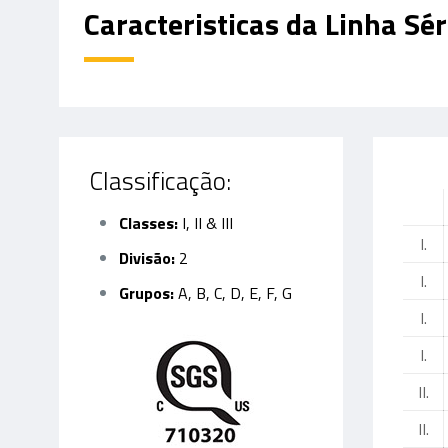
Caracteristicas da Linha Sér
Classificação:
Classes:
I, II & III
I.
Divisão:
2
I.
Grupos:
A, B, C, D, E, F, G
I.
I.
II.
II.