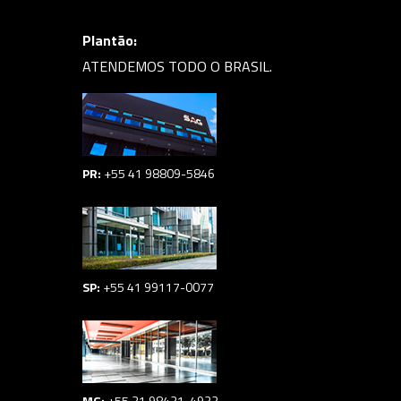
Plantão:
ATENDEMOS TODO O BRASIL.
PR:
+55 41 98809-5846
SP:
+55 41 99117-0077
MG:
+55 31 98431-4932