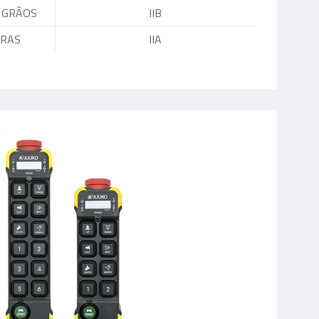
 GRÃOS
IIB
BRAS
IIA