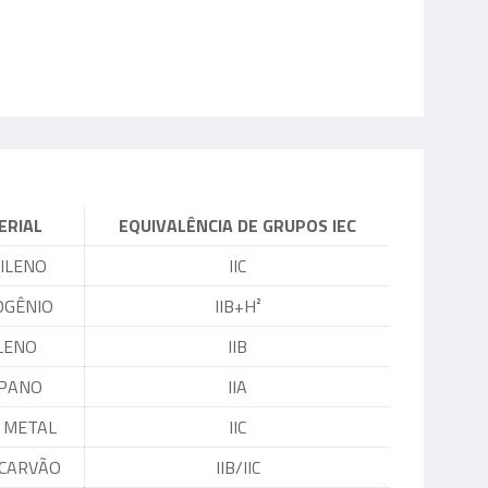
ERIAL
EQUIVALÊNCIA DE GRUPOS IEC
ILENO
IIC
OGÊNIO
IIB+H²
LENO
IIB
PANO
IIA
 METAL
IIC
 CARVÃO
IIB/IIC