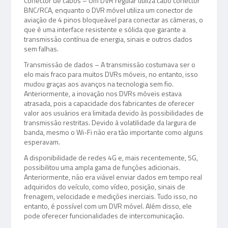
Conector de cabos – Um DVR regular utiliza cabo conector
BNC/RCA, enquanto o DVR móvel utiliza um conector de
aviação de 4 pinos bloqueável para conectar as câmeras, o
que é uma interface resistente e sólida que garante a
transmissão contínua de energia, sinais e outros dados
sem falhas.
Transmissão de dados – A transmissão costumava ser o
elo mais fraco para muitos DVRs móveis, no entanto, isso
mudou graças aos avanços na tecnologia sem fio.
Anteriormente, a inovação nos DVRs móveis estava
atrasada, pois a capacidade dos fabricantes de oferecer
valor aos usuários era limitada devido às possibilidades de
transmissão restritas. Devido à volatilidade da largura de
banda, mesmo o Wi-Fi não era tão importante como alguns
esperavam.
A disponibilidade de redes 4G e, mais recentemente, 5G,
possibilitou uma ampla gama de funções adicionais.
Anteriormente, não era viável enviar dados em tempo real
adquiridos do veículo, como vídeo, posição, sinais de
frenagem, velocidade e medições inerciais. Tudo isso, no
entanto, é possível com um DVR móvel. Além disso, ele
pode oferecer funcionalidades de intercomunicação.