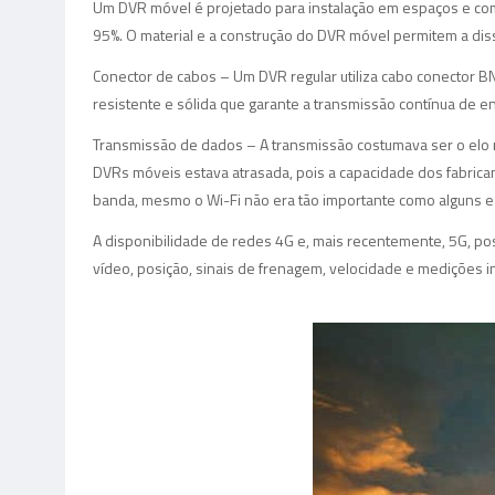
Um DVR móvel é projetado para instalação em espaços e com
95%. O material e a construção do DVR móvel permitem a di
Conector de cabos – Um DVR regular utiliza cabo conector B
resistente e sólida que garante a transmissão contínua de en
Transmissão de dados – A transmissão costumava ser o elo m
DVRs móveis estava atrasada, pois a capacidade dos fabricant
banda, mesmo o Wi-Fi não era tão importante como alguns 
A disponibilidade de redes 4G e, mais recentemente, 5G, pos
vídeo, posição, sinais de frenagem, velocidade e medições i