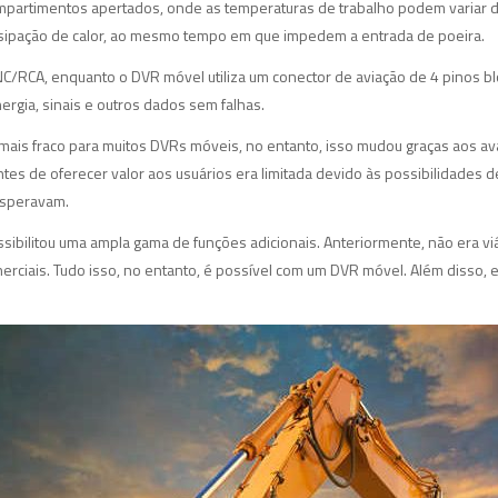
partimentos apertados, onde as temperaturas de trabalho podem variar d
ssipação de calor, ao mesmo tempo em que impedem a entrada de poeira.
NC/RCA, enquanto o DVR móvel utiliza um conector de aviação de 4 pinos bl
ergia, sinais e outros dados sem falhas.
ais fraco para muitos DVRs móveis, no entanto, isso mudou graças aos ava
es de oferecer valor aos usuários era limitada devido às possibilidades de 
esperavam.
sibilitou uma ampla gama de funções adicionais. Anteriormente, não era v
nerciais. Tudo isso, no entanto, é possível com um DVR móvel. Além disso,