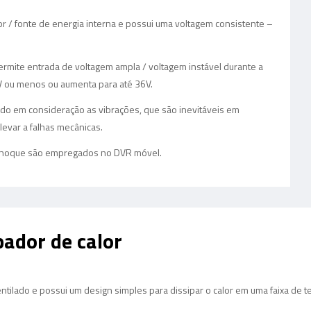
 / fonte de energia interna e possui uma voltagem consistente –
ermite entrada de voltagem ampla / voltagem instável durante a
8V ou menos ou aumenta para até 36V.
do em consideração as vibrações, que são inevitáveis em
evar a falhas mecânicas.
e choque são empregados no DVR móvel.
pador de calor
lado e possui um design simples para dissipar o calor em uma faixa de t