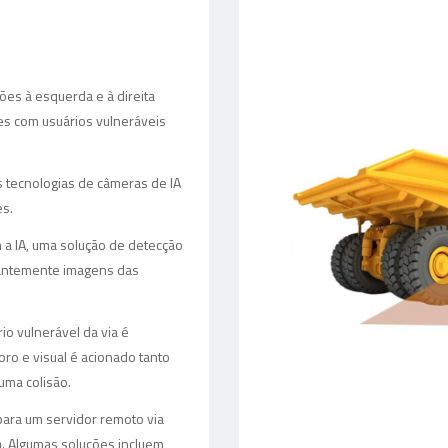
es à esquerda e à direita
es com usuários vulneráveis
s tecnologias de câmeras de IA
es.
 a IA, uma solução de detecção
tantemente imagens das
io vulnerável da via é
ro e visual é acionado tanto
 uma colisão.
ara um servidor remoto via
. Algumas soluções incluem