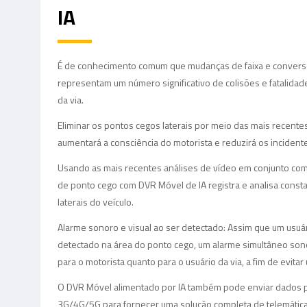
IA
É de conhecimento comum que mudanças de faixa e conversõ
representam um número significativo de colisões e fatalidad
da via.
Eliminar os pontos cegos laterais por meio das mais recente
aumentará a consciência do motorista e reduzirá os incident
Usando as mais recentes análises de vídeo em conjunto com
de ponto cego com DVR Móvel de IA registra e analisa cons
laterais do veículo.
Alarme sonoro e visual ao ser detectado: Assim que um usuár
detectado na área do ponto cego, um alarme simultâneo sono
para o motorista quanto para o usuário da via, a fim de evitar
O DVR Móvel alimentado por IA também pode enviar dados p
3G/4G/5G para fornecer uma solução completa de telemática