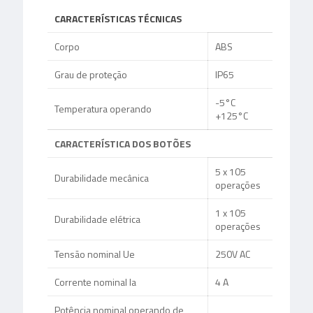
CARACTERÍSTICAS TÉCNICAS
Corpo
ABS
Grau de proteção
IP65
-5°C
Temperatura operando
+125°C
CARACTERÍSTICA DOS BOTÕES
5 x 105
Durabilidade mecânica
operações
1 x 105
Durabilidade elétrica
operações
Tensão nominal Ue
250V AC
Corrente nominal Ia
4 A
Potência nominal operando de