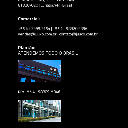
81320-020 | Curitiba/PR | Brasil
Comercial:
+55 41 3995.2154 | +55 41 98820.9396
vendas@juuko.com.br | contato@juuko.com.br
Plantão:
ATENDEMOS TODO O BRASIL.
PR:
+55 41 98809-5846