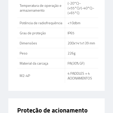
(-20°C)~
Temperatura de operação e
(+55°C)/(-40°C)~
armazenamento
(+65°C)
Potência de radiofrequência
<10dbm
Grau de proteção
IP65
Dimensões
200x141x139 mm
Peso
226g
Material da carcaça
PA(30% GF)
4 PADDLES + 4
M2-4P
ACIONAMENTOS
Proteção de acionamento