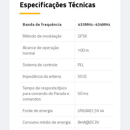
Especificações Técnicas
Banda de frequência
433MHz~434MHz
Método de modulação
GFSK
Alcance de operação
100 m
normal
Sistema de controle
PLL
Impedância da antena
50 Ω
Tempo de resposta típico
para comando de Parada e
50 ms
comandos
Fonte de energia
LR6(AA)1,5V x4
Consumo médio de energia
8mA@DC3V