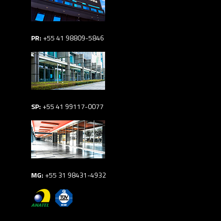
PR:
+55 41 98809-5846
SP:
+55 41 99117-0077
MG:
+55 31 98431-4932