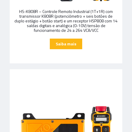
HS-K808R – Controle Remoto Industrial (1T+1R) com
transmissor K808R (potenciômetro + seis botões de
duplo estágio + botão start) e um receptor HSP808 com 14
saídas digitais e analógica (0-10V) tensão de
funcionamento de 24 a 264 VCA/VCC