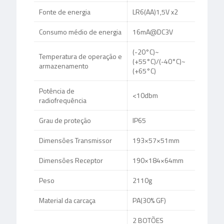
Fonte de energia
LR6(AA)1,5V x2
Consumo médio de energia
16mA@DC3V
(-20°C)~
Temperatura de operação e
(+55°C)/(-40°C)~
armazenamento
(+65°C)
Potência de
<10dbm
radiofrequência
Grau de proteção
IP65
Dimensões Transmissor
193×57×51mm
Dimensões Receptor
190×184×64mm
Peso
2110g
Material da carcaça
PA(30% GF)
2 BOTÕES