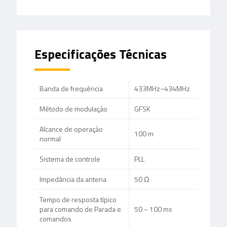
Especificações Técnicas
Banda de frequência
433MHz~434MHz
Método de modulação
GFSK
Alcance de operação
100 m
normal
Sistema de controle
PLL
Impedância da antena
50 Ω
Tempo de resposta típico
para comando de Parada e
50 ~ 100 ms
comandos