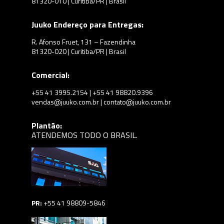
81320-010 | Curitiba/PR | Brasil
Juuko Endereço para Entregas:
R. Afonso Fruet, 131 – Fazendinha
81320-020 | Curitiba/PR | Brasil
Comercial:
+55 41 3995.2154 | +55 41 98820.9396
vendas@juuko.com.br | contato@juuko.com.br
Plantão:
ATENDEMOS TODO O BRASIL.
PR:
+55 41 98809-5846