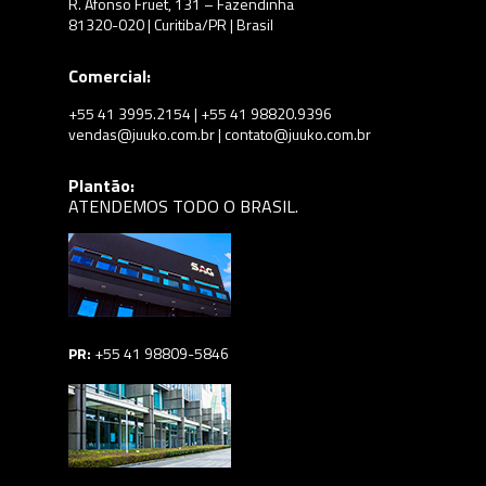
R. Afonso Fruet, 131 – Fazendinha
81320-020 | Curitiba/PR | Brasil
Comercial:
+55 41 3995.2154 | +55 41 98820.9396
vendas@juuko.com.br | contato@juuko.com.br
Plantão:
ATENDEMOS TODO O BRASIL.
PR:
+55 41 98809-5846