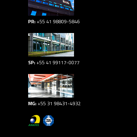
PR:
+55 41 98809-5846
SP:
+55 41 99117-0077
MG:
+55 31 98431-4932