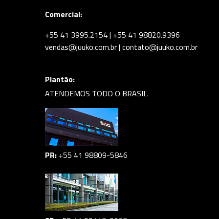
Comercial:
+55 41 3995.2154 | +55 41 98820.9396
vendas@juuko.com.br | contato@juuko.com.br
Plantão:
ATENDEMOS TODO O BRASIL.
PR:
+55 41 98809-5846