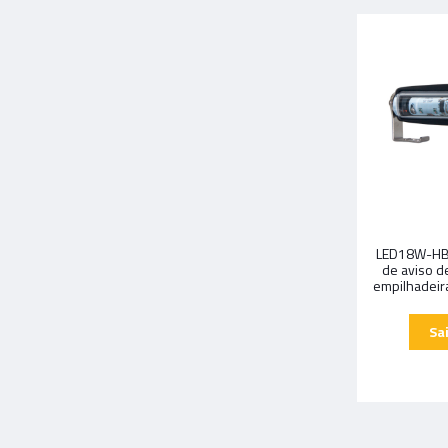
LED18W-HB
de aviso d
empilhadeir