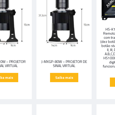
HS-K1
Remoto 
com tr
(dez botõ
botão sta
II, I
A.B,C,
HS1000
50W – PROJETOR
J-MXGP-80W – PROJETOR DE
dig
NAL VIRTUAL
SINAL VIRTUAL
funcion