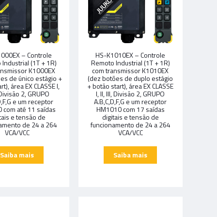
000EX – Controle
HS-K1010EX – Controle
Industrial (1T + 1R)
Remoto Industrial (1T + 1R)
ansmissor K1000EX
com transmissor K1010EX
es de único estágio +
(dez botões de duplo estágio
rt), área EX CLASSE I,
+ botão start), área EX CLASSE
II, Divisão 2, GRUPO
I, II, III, Divisão 2, GRUPO
D,F,G e um receptor
A.B,C,D,F,G e um receptor
 com até 11 saídas
HM1010 com 17 saídas
itais e tensão de
digitais e tensão de
amento de 24 a 264
funcionamento de 24 a 264
VCA/VCC
VCA/VCC