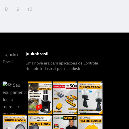
8
9
10
juukobrasil
Uma nova era para aplicações de Controle
Remoto Industrial para a Indústria