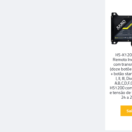
HS-K1200
Remoto Ind
com trans
(doze botõe
+ botão star
I, II, III
A.B,C,D,F
HS1200 com 
e tensão de
24 a 