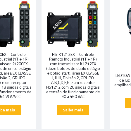
EX – Controle
HS-K1212EX – Controle
ustrial (1T + 1R)
Remoto Industrial (1T + 1R)
missor K1200EX
com transmissor K1212EX
s de único estágio
(doze botões de duplo estágio
t), área EX CLASSE
+ botão start), área EX CLASSE
LED10W
, Divisão 2, GRUPO
I, II, III, Divisão 2, GRUPO
de luz
,G e um receptor
A.B,C,D,F,G e um receptor
empilhad
13 saídas digitais
HS1212 com 20 saídas digitais
 funcionamento de
e tensão de funcionamento de
264 VCA/VCC
90 a 460 VAC