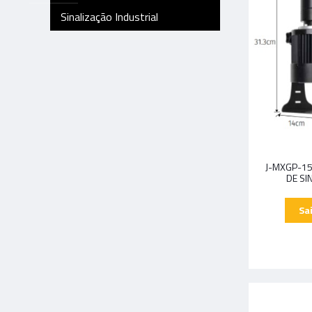
Sinalização Industrial
J-MXGP-1
DE SI